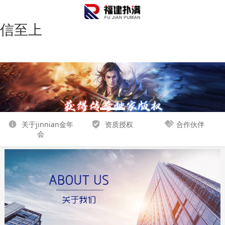
金年会|金年会·jinnian(金字招牌)诚
信至上
关于jinnian金年
资质授权
合作伙伴
1
2
3
会